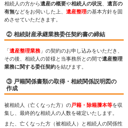
相続人の方から
遺産の概要
や
相続人の状況
、
遺言の
有無
などをお伺いした上、
遺産整理
の基本方針を固
めさせていただきます。
② 相続財産承継業務委任契約書の締結
「
遺産整理業務
」の契約のお申し込みをいただき、
その後、相続人の皆様と当事務所との間で
遺産整理
業務に関する委任契約
を結びます。
③ 戸籍関係書類の取得・相続関係説明図の
作成
被相続人（亡くなった方）の
戸籍・除籍謄本等
を収
集し、最終的な相続人の人数を確定いたします。
また、亡くなった方（被相続人）と相続人の関係性