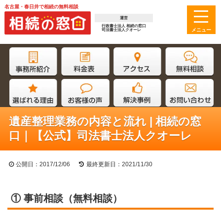
名古屋・春日井で相続の無料相談
運営
行政書士法人 相続の窓口
司法書士法人クオーレ
遺産整理業務の内容と流れ | 相続の窓
口｜【公式】司法書士法人クオーレ
公開日：2017/12/06
最終更新日：2021/11/30
① 事前相談（無料相談）