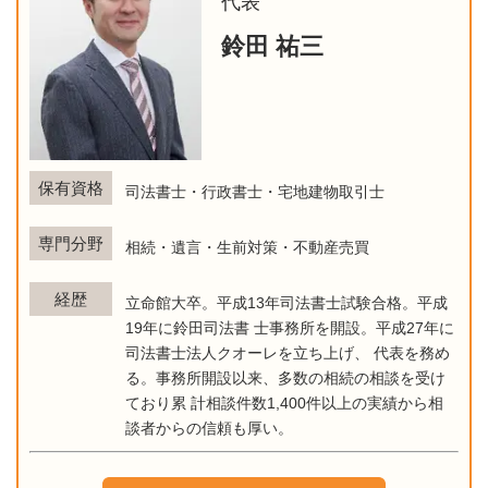
代表
鈴田 祐三
保有資格
司法書士・行政書士・宅地建物取引士
専門分野
相続・遺言・生前対策・不動産売買
経歴
立命館大卒。平成13年司法書士試験合格。平成
19年に鈴田司法書 士事務所を開設。平成27年に
司法書士法人クオーレを立ち上げ、 代表を務め
る。事務所開設以来、多数の相続の相談を受け
ており累 計相談件数1,400件以上の実績から相
談者からの信頼も厚い。