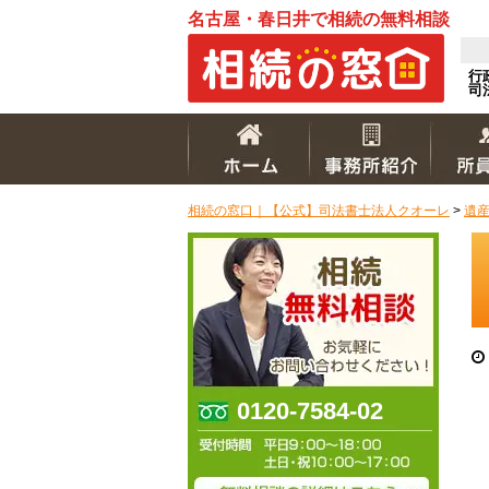
名古屋・春日井で相続の無料相談
行
司
相続の窓口｜【公式】司法書士法人クオーレ
>
遺
0120-7584-02