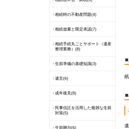
相続時の不動産問題
(4)
相続放棄と限定承認
(7)
相続手続丸ごとサポート（遺産
整理業務）
(8)
生前準備の基礎知識
(3)
紙
遺言
(6)
成年後見
(8)
民事信託を活用した複雑な生前
対策
(5)
遺
生前贈与
(6)