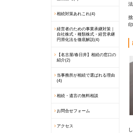
法
相続対策あれこれ
(4)
捨
印
経営者のための事業承継対策｜
自社株式・種類株式・経営承継
円滑化法を徹底解説
(4)
【名古屋/春日井】相続の窓口の
紹介
(2)
当事務所が相続で選ばれる理由
(4)
相続・遺言の無料相談
お問合せフォーム
アクセス
し