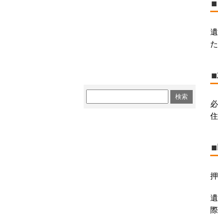
遺
た
必
住
押
遺
際