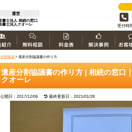
運営
政書士法人 相続の窓口
法書士法人クオーレ
受付時間 
産分割協議
>
遺産分割協議書の作り方
遺産分割協議書の作り方 | 相続の窓口
クオーレ
公開日：2017/12/06
最終更新日：2021/01/28