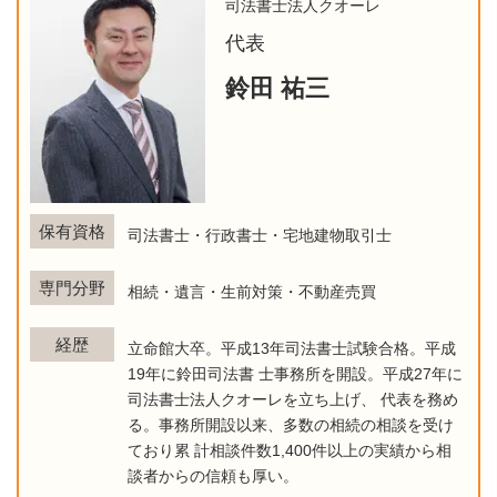
司法書士法人クオーレ
代表
鈴田 祐三
保有資格
司法書士・行政書士・宅地建物取引士
専門分野
相続・遺言・生前対策・不動産売買
経歴
立命館大卒。平成13年司法書士試験合格。平成
19年に鈴田司法書 士事務所を開設。平成27年に
司法書士法人クオーレを立ち上げ、 代表を務め
る。事務所開設以来、多数の相続の相談を受け
ており累 計相談件数1,400件以上の実績から相
談者からの信頼も厚い。