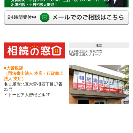
運営
行政書士法人 相続の窓口
司法書士法人クオーレ
■大曽根店
（司法書士法人 本店・行政書士
法人 支店）
名古屋市北区大曽根四丁目17番
23号
イトーピア大曽根ビル2F