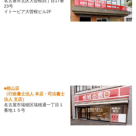
名古屋市北区大曽根四丁目17番
23号
イトーピア大曽根ビル2F
■桜山店
（行政書士法人 本店・司法書士
法人 支店）
名古屋市瑞穂区瑞穂通一丁目１
番地１５号