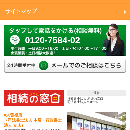
サイトマップ
0120-7584-02
運営
行政書士法人 相続の窓口
司法書士法人クオーレ
■大曽根店
（司法書士法人 本店・行政書士
法人 支店）