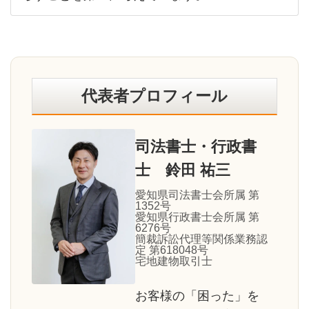
代表者プロフィール
司法書士・行政書
士 鈴田 祐三
愛知県司法書士会所属 第
1352号
愛知県行政書士会所属 第
6276号
簡裁訴訟代理等関係業務認
定 第618048号
宅地建物取引士
お客様の「困った」を