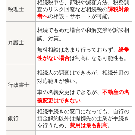
相続税申告、節税や減額方法、税務調
税理士
査のリスク回避など相続税の
課税対象
者へ
の相談・サポートが可能。
相続でもめた場合の和解交渉や訴訟相
談、対策。
弁護士
無料相談はあまり行っておらず、
紛争
性がない場合
は割高になる可能性も。
相続人の調査はできるが、相続分野の
対応範囲が狭い。
行政書士
車の名義変更はできるが、
不動産の名
義変更はできない
。
相続手続きの窓口になっても、自行の
銀行
預金解約以外は提携先の士業が手続き
を行うため、
費用は最も割高
。