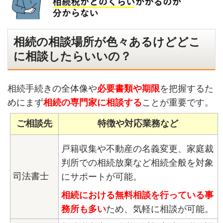
相続の相談場所が色々あるけどどこ
に相談したらいいの？
相続手続きの全体像や
必要書類や期限
を把握するた
めにまず
相続の専門家に相談する
ことが重要です。
ご相談先
特徴や対応業務など
戸籍収集や不動産の名義変更、家庭裁
判所での相続放棄など相続全般を対象
司法書士
にサポートが可能。
相続における無料相談を行っている事
務所も多い
ため、気軽に相談が可能。