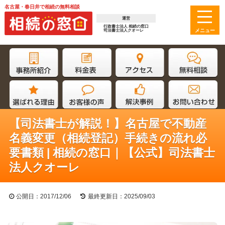
名古屋・春日井で相続の無料相談
運営
行政書士法人 相続の窓口
司法書士法人クオーレ
【司法書士が解説！】名古屋で不動産
名義変更（相続登記）手続きの流れ必
要書類 | 相続の窓口｜【公式】司法書士
法人クオーレ
公開日：2017/12/06
最終更新日：2025/09/03