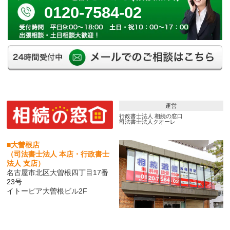
0120-7584-02
運営
行政書士法人 相続の窓口
司法書士法人クオーレ
■大曽根店
（司法書士法人 本店・行政書士
法人 支店）
名古屋市北区大曽根四丁目17番
23号
イトーピア大曽根ビル2F