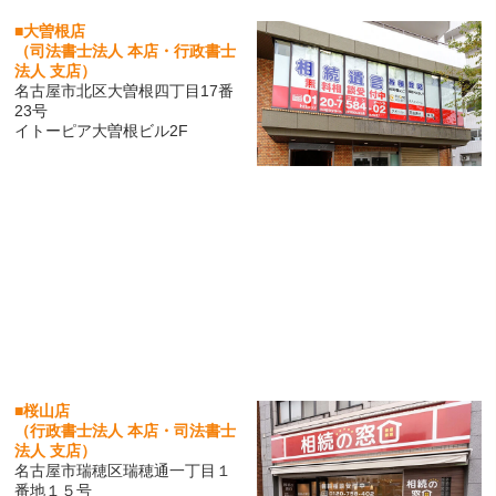
■大曽根店
（司法書士法人 本店・行政書士
法人 支店）
名古屋市北区大曽根四丁目17番
23号
イトーピア大曽根ビル2F
■桜山店
（行政書士法人 本店・司法書士
法人 支店）
名古屋市瑞穂区瑞穂通一丁目１
番地１５号