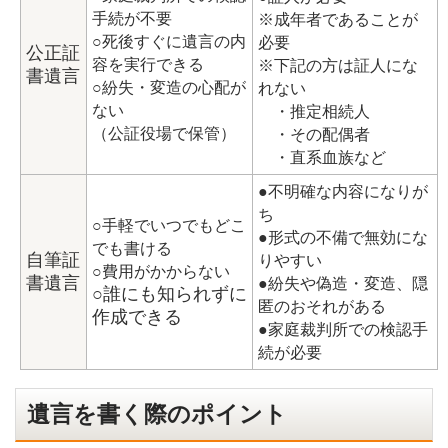
手続が不要
※成年者であることが
○死後すぐに遺言の内
必要
公正証
容を実行できる
※下記の方は証人にな
書遺言
○紛失・変造の心配が
れない
ない
・推定相続人
（公証役場で保管）
・その配偶者
・直系血族など
●不明確な内容になりが
ち
○手軽でいつでもどこ
●形式の不備で無効にな
でも書ける
自筆証
りやすい
○費用がかからない
書遺言
●紛失や偽造・変造、隠
○誰にも知られずに
匿のおそれがある
作成できる
●家庭裁判所での検認手
続が必要
遺言を書く際のポイント