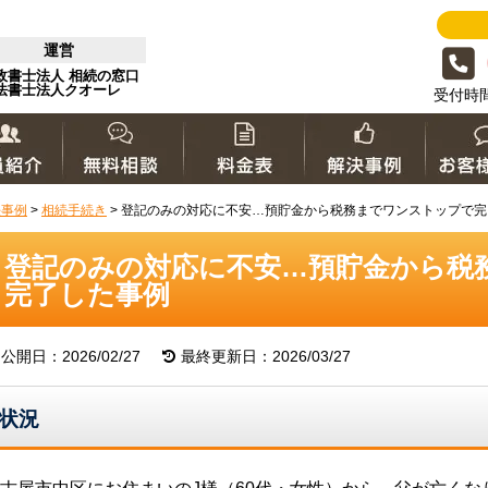
運営
政書士法人 相続の窓口
法書士法人クオーレ
受付時間 
決事例
>
相続手続き
>
登記のみの対応に不安…預貯金から税務までワンストップで完
登記のみの対応に不安…預貯金から税
完了した事例
公開日：2026/02/27
最終更新日：2026/03/27
状況