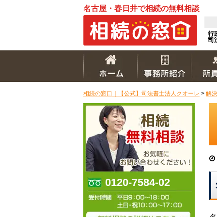
名古屋・春日井で相続の無料相談
行
司
相続の窓口｜【公式】司法書士法人クオーレ
>
解
0120-7584-02