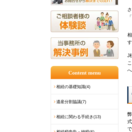
さ
「
相
す
J
こ
へ
Content menu
相続の基礎知識
(4)
遺産分割協議
(7)
弊
相続に関わる手続き
(13)
式
で
相続税申告・納税
(6)