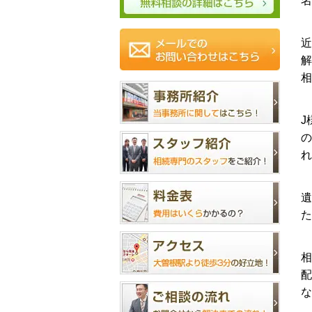
名
近
解
相
J
の
れ
遺
た
相
配
な