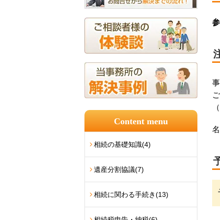
参
事
ご
（
Content menu
名
相続の基礎知識
(4)
遺産分割協議
(7)
相続に関わる手続き
(13)
相続税申告・納税
(6)