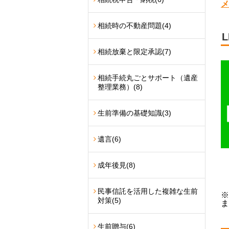
メ
相続時の不動産問題
(4)
相続放棄と限定承認
(7)
相続手続丸ごとサポート（遺産
整理業務）
(8)
生前準備の基礎知識
(3)
遺言
(6)
成年後見
(8)
民事信託を活用した複雑な生前
※
対策
(5)
ま
生前贈与
(6)