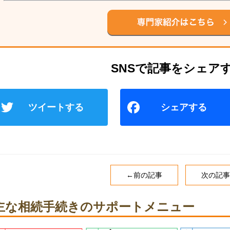
T
wi
tt
er
←前の記事
次の記事
主な相続手続きのサポートメニュー