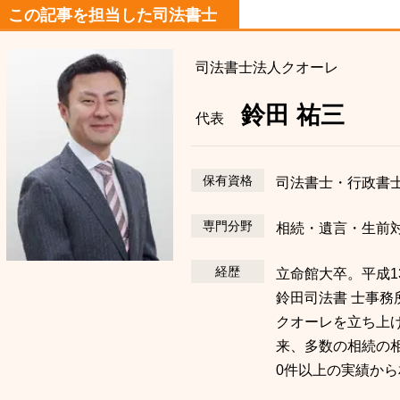
この記事を担当した司法書士
司法書士法人クオーレ
鈴田 祐三
代表
保有資格
司法書士・行政書
専門分野
相続・遺言・生前
経歴
立命館大卒。平成1
鈴田司法書 士事務
クオーレを立ち上
来、多数の相続の相
0件以上の実績か