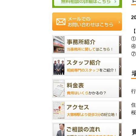
2
【
①
④
⑦
行
住
桜