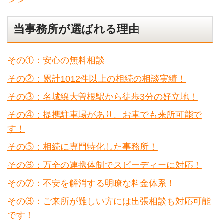
＞＞
当事務所が選ばれる理由
その①：安心の無料相談
その②：累計1012件以上の相続の相談実績！
その③：名城線大曽根駅から徒歩3分の好立地！
その④：提携駐車場があり、お車でも来所可能で
す！
その⑤：相続に専門特化した事務所！
その⑥：万全の連携体制でスピーディーに対応！
その⑦：不安を解消する明瞭な料金体系！
その⑧：ご来所が難しい方には出張相談も対応可能
です！