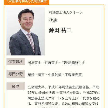
この記事を担当した司法書士
司法書士法人クオーレ
代表
鈴田 祐三
保有資格
司法書士・行政書士・宅地建物取引士
専門分野
相続・遺言・生前対策・不動産売買
経歴
立命館大卒。平成13年司法書士試験合格。平成
19年に鈴田司法書 士事務所を開設。平成27年に
司法書士法人クオーレを立ち上げ、 代表を務め
る。事務所開設以来、多数の相続の相談を受け