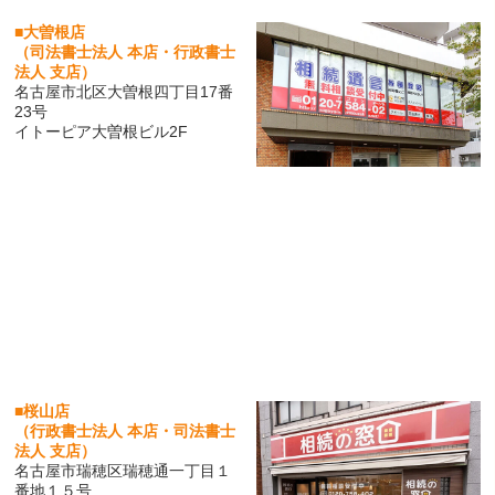
■大曽根店
（司法書士法人 本店・行政書士
法人 支店）
名古屋市北区大曽根四丁目17番
23号
イトーピア大曽根ビル2F
■桜山店
（行政書士法人 本店・司法書士
法人 支店）
名古屋市瑞穂区瑞穂通一丁目１
番地１５号