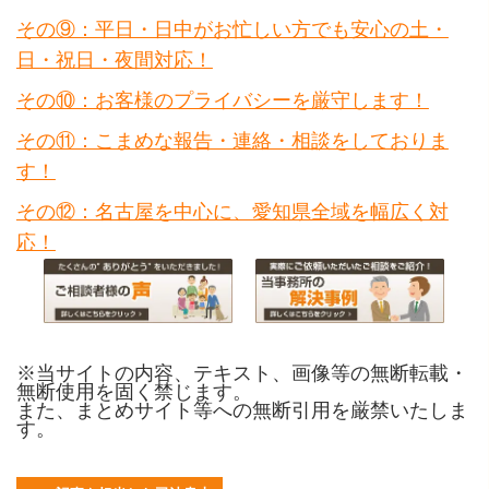
その⑨：平日・日中がお忙しい方でも安心の土・
日・祝日・夜間対応！
その⑩：お客様のプライバシーを厳守します！
その⑪：こまめな報告・連絡・相談をしておりま
す！
その⑫：名古屋を中心に、愛知県全域を幅広く対
応！
※当サイトの内容、テキスト、画像等の無断転載・
無断使用を固く禁じます。
また、まとめサイト等への無断引用を厳禁いたしま
す。