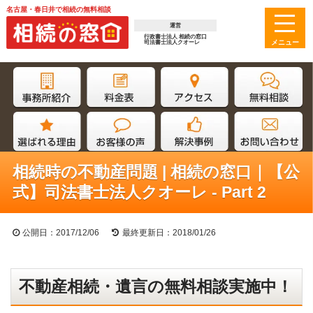
名古屋・春日井で相続の無料相談
運営
行政書士法人 相続の窓口
司法書士法人クオーレ
相続時の不動産問題 | 相続の窓口｜【公
式】司法書士法人クオーレ - Part 2
公開日：2017/12/06
最終更新日：2018/01/26
不動産相続・遺言の無料相談実施中！